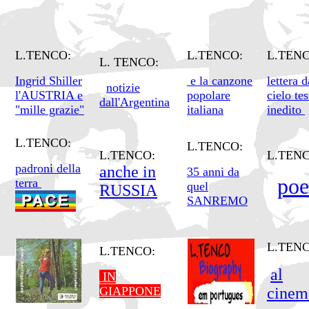
L.TENCO:
L.TENCO:
L.TEN
L. TENCO:
Ingrid Shiller
e la canzone
lettera d
notizie
l'AUSTRIA e
popolare
cielo tes
dall'Argentina
"mille grazie"
italiana
inedito
L.TENCO:
L.TENCO:
L.TENCO:
L.TENC
padroni della
anche in
35 anni da
poe
terra
quel
RUSSIA
SANREMO
L.TEN
L.TENCO:
al
IN
GIAPPONE
cinem