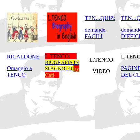
TEN...QUIZ:
TEN...
domande
domand
FACILI
DIFFIC
L.TENCO:
RICALDONE
L.TENC
L.TENCO:
BIOGRAFIA IN
Omaggio a
PAGIN
by
SPAGNOLO
VIDEO
TENCO
DEL C
Cati