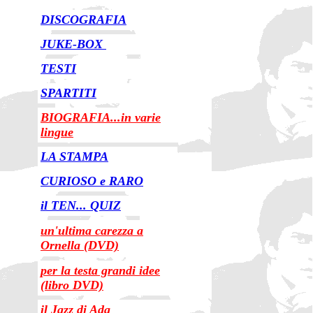
DISCOGRAFIA
JUKE-BOX
TESTI
SPARTITI
BIOGRAFIA...in varie
lingue
LA STAMPA
CURIOSO e RARO
il TEN... QUIZ
un'ultima carezza a
Ornella (DVD)
per la testa grandi idee
(libro DVD)
il Jazz di Ada